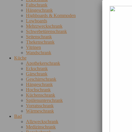
Faltschrank
Hängeschrank
Highboards & Kommoden
Lowboards
Mehrzweckschrank
Schwebetürenschrank
Seitenschrank
Thekenschrank
Vitrinen
Wandschrank
Küche
Apothekerschrank
Eckschrank
Gärschrank
Geschirrschrank
Hängeschrank
Hochschrank
Küchenschrank
Spülenunterschrank
Vorratsschrank
Wärmeschrank
Bad
Allzweckschrank
Medizinschrank