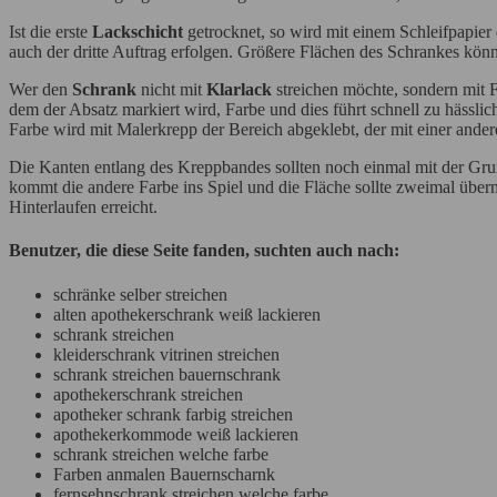
Ist die erste
Lackschicht
getrocknet, so wird mit einem Schleifpapier
auch der dritte Auftrag erfolgen. Größere Flächen des Schrankes könn
Wer den
Schrank
nicht mit
Klarlack
streichen möchte, sondern mit F
dem der Absatz markiert wird, Farbe und dies führt schnell zu hässl
Farbe wird mit Malerkrepp der Bereich abgeklebt, der mit einer andere
Die Kanten entlang des Kreppbandes sollten noch einmal mit der Grun
kommt die andere Farbe ins Spiel und die Fläche sollte zweimal überm
Hinterlaufen erreicht.
Benutzer, die diese Seite fanden, suchten auch nach:
schränke selber streichen
alten apothekerschrank weiß lackieren
schrank streichen
kleiderschrank vitrinen streichen
schrank streichen bauernschrank
apothekerschrank streichen
apotheker schrank farbig streichen
apothekerkommode weiß lackieren
schrank streichen welche farbe
Farben anmalen Bauernscharnk
fernsehnschrank streichen welche farbe