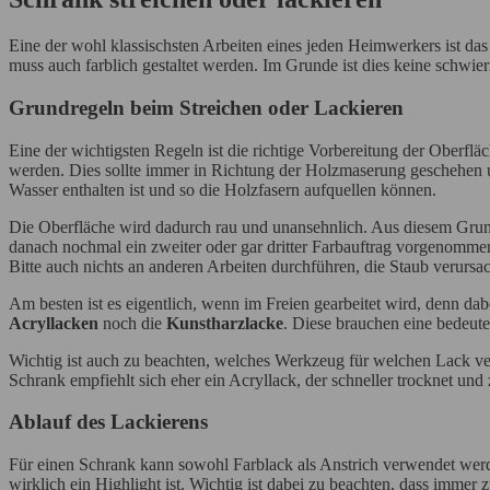
Eine der wohl klassischsten Arbeiten eines jeden Heimwerkers ist da
muss auch farblich gestaltet werden. Im Grunde ist dies keine schwi
Grundregeln beim Streichen oder Lackieren
Eine der wichtigsten Regeln ist die richtige Vorbereitung der Oberflä
werden. Dies sollte immer in Richtung der Holzmaserung geschehen und
Wasser enthalten ist und so die Holzfasern aufquellen können.
Die Oberfläche wird dadurch rau und unansehnlich. Aus diesem Grund
danach nochmal ein zweiter oder gar dritter Farbauftrag vorgenommen 
Bitte auch nichts an anderen Arbeiten durchführen, die Staub verursa
Am besten ist es eigentlich, wenn im Freien gearbeitet wird, denn dabe
Acryllacken
noch die
Kunstharzlacke
. Diese brauchen eine bedeuten
Wichtig ist auch zu beachten, welches Werkzeug für welchen Lack ver
Schrank empfiehlt sich eher ein Acryllack, der schneller trocknet un
Ablauf des Lackierens
Für einen Schrank kann sowohl Farblack als Anstrich verwendet werden
wirklich ein Highlight ist. Wichtig ist dabei zu beachten, dass immer 