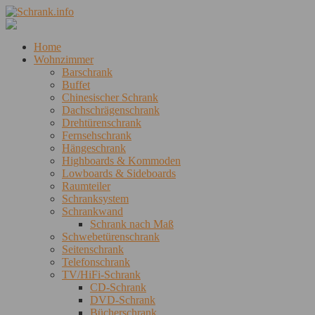
Home
Wohnzimmer
Barschrank
Buffet
Chinesischer Schrank
Dachschrägenschrank
Drehtürenschrank
Fernsehschrank
Hängeschrank
Highboards & Kommoden
Lowboards & Sideboards
Raumteiler
Schranksystem
Schrankwand
Schrank nach Maß
Schwebetürenschrank
Seitenschrank
Telefonschrank
TV/HiFi-Schrank
CD-Schrank
DVD-Schrank
Bücherschrank