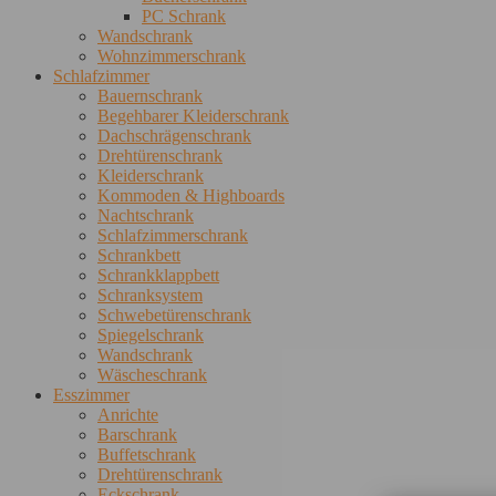
PC Schrank
Wandschrank
Wohnzimmerschrank
Schlafzimmer
Bauernschrank
Begehbarer Kleiderschrank
Dachschrägenschrank
Drehtürenschrank
Kleiderschrank
Kommoden & Highboards
Nachtschrank
Schlafzimmerschrank
Schrankbett
Schrankklappbett
Schranksystem
Schwebetürenschrank
Spiegelschrank
Wandschrank
Wäscheschrank
Esszimmer
Anrichte
Barschrank
Buffetschrank
Drehtürenschrank
Eckschrank