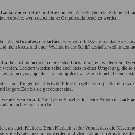
s
Lackieren
von Holz und Holzmöbeln. Alte Regale oder Schränke brauc
erige Aufgabe, wenn dabei einige Grundregeln beachtet werden.
chen des
Schrankes
, der
lackiert
werden soll. Dazu muss das Holz sorgf
 nicht kreuz und quer. Wichtig ist der Schliff deshalb, weil in den m
 sollte auch immer nach dem ersten Lackauftrag ein weiterer Schleifv
werden. Lackiert werden sollte auch stets in einer Umgebung, die so gu
chen können, solange die Trocknung des Lackes noch nicht beendet ist.
i ist auch für genügend Frischluft für sich selbst gesorgt. Bei den Lac
d längere Zeit bis sie getrocknet sind.
wendet werden soll. Nicht jeder Pinsel ist für beide Arten von Lack ge
d zudem noch geruchsarm ist.
, als auch Klarlack. Beim Klarlack ist der Vorteil, dass die Maserung
zuerst die Kanten gestrichen werden und gleich darauf im Anschluss die 