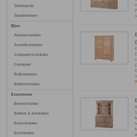
v
Sideboards
P
Standvitrinen
s
Büro
Aktenschränke
Anstellcontainer
E
D
Computerschränke
c
Container
D
E
Rollcontainer
i
W
Rolloschränke
Esszimmer
Brotschränke
B
1
Buffets & Anrichten
M
Eckschränke
M
M
Eckvitrinen
a