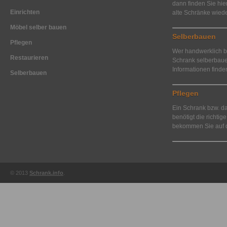
dann finden Sie hi
Einrichten
alte Schränke wied
Möbel selber bauen
Selberbauen
Pflegen
Wer handwerklich be
Restaurieren
Schrank selberbaue
Informationen finde
Selberbauen
Pflegen
Ein Schrank bzw. d
benötigt die richtig
bekommen Sie auf d
© 2013
Schrank.info
.