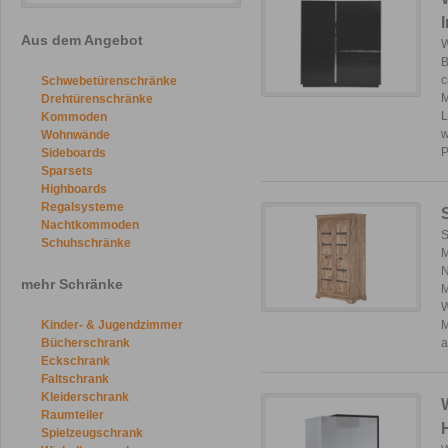
Aus dem Angebot
W
B
c
Schwebetürenschränke
M
Drehtürenschränke
L
Kommoden
w
Wohnwände
P
Sideboards
Sparsets
Highboards
Regalsysteme
Nachtkommoden
S
Schuhschränke
M
N
mehr Schränke
M
W
Kinder- & Jugendzimmer
M
Bücherschrank
a
Eckschrank
Faltschrank
Kleiderschrank
Raumteiler
Spielzeugschrank