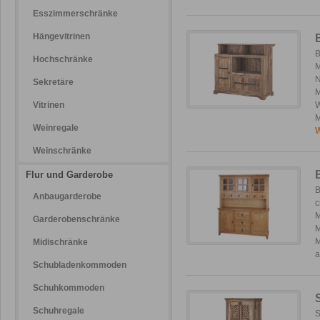
Esszimmerschränke
Hängevitrinen
B
Hochschränke
M
N
Sekretäre
M
Vitrinen
W
M
Weinregale
W
Weinschränke
Flur und Garderobe
B
Anbaugarderobe
c
M
Garderobenschränke
M
M
Midischränke
a
Schubladenkommoden
Schuhkommoden
Schuhregale
S