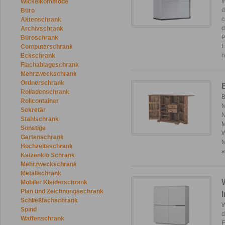
W
Wickelkommode
d
Büro
c
Aktenschrank
d
Archivschrank
P
Büroschrank
E
Computerschrank
Eckschrank
Flachablageschrank
Mehrzweckschrank
Ordnerschrank
Rolladenschrank
B
Rollcontainer
M
Sekretär
N
Stahlschrank
M
Sonstige
W
Gartenschrank
M
Hochzeitsschrank
Katzenklo Schrank
Mehrzweckschrank
Metallschrank
Mobiler Kleiderschrank
Plan und Zeichnungsschrank
Schließfachschrank
W
Spind
d
Waffenschrank
F