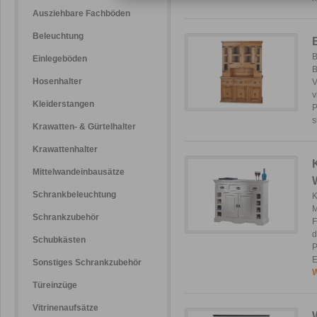
Ausziehbare Fachböden
Beleuchtung
B
Einlegeböden
B
Hosenhalter
V
v
Kleiderstangen
P
s
Krawatten- & Gürtelhalter
Krawattenhalter
Mittelwandeinbausätze
Schrankbeleuchtung
K
M
Schrankzubehör
F
d
Schubkästen
P
E
Sonstiges Schrankzubehör
W
Türeinzüge
Vitrinenaufsätze