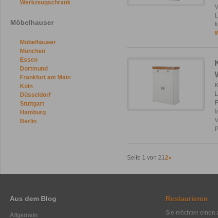
Werkzeugschrank
V
L
Möbelhauser
f
W
Möbelhäuser
München
Essen
Dortmund
Frankfurt am Main
K
Köln
L
Düsseldorf
F
Stuttgart
l
Hamburg
V
Berlin
P
Seite 1 von 2
1
2
»
Aus dem Blog
Restaurieren
Sie möchten einen a
Allgemein