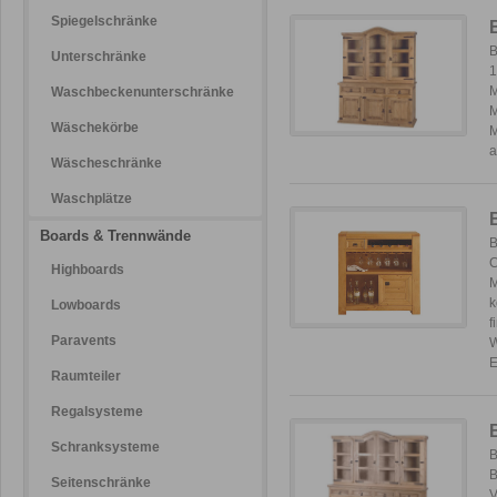
Spiegelschränke
B
Unterschränke
1
M
Waschbeckenunterschränke
M
Wäschekörbe
M
a
Wäscheschränke
Waschplätze
Boards & Trennwände
B
C
Highboards
M
k
Lowboards
f
Paravents
W
E
Raumteiler
Regalsysteme
Schranksysteme
B
B
Seitenschränke
V