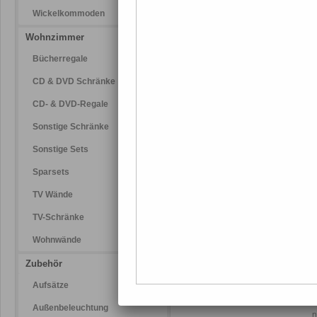
v
Wickelkommoden
P
s
Wohnzimmer
Bücherregale
CD & DVD Schränke
S
m
CD- & DVD-Regale
H
V
Sonstige Schränke
P
Sonstige Sets
E
W
Sparsets
TV Wände
TV-Schränke
B
Wohnwände
M
Zubehör
F
d
Aufsätze
P
E
Außenbeleuchtung