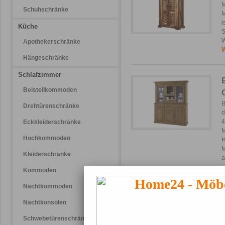
M
Schuhschränke
M
i
Küche
S
W
Apothekerschränke
W
Hängeschränke
Schlafzimmer
Beistellkommoden
B
Drehtürenschränke
d
4
Eckkleiderschränke
M
Hochkommoden
H
M
Kleiderschränke
Kommoden
Nachtkommoden
B
Nachtkonsolen
B
V
Schwebetürenschränke