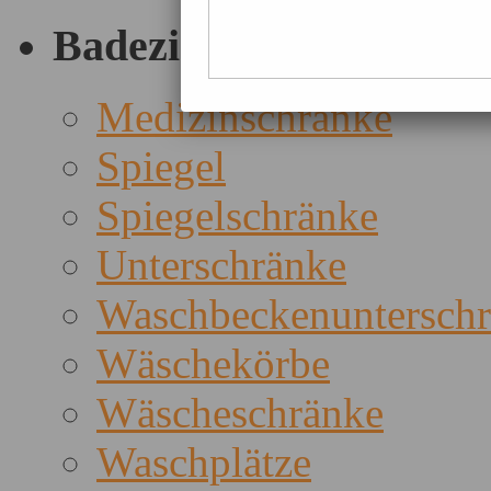
Badezimmer
Medizinschränke
Spiegel
Spiegelschränke
Unterschränke
Waschbeckenuntersch
Wäschekörbe
Wäscheschränke
Waschplätze