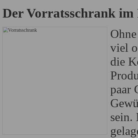
Der Vorratsschrank im 
Ohne 
viel 
die K
Produ
paar 
Gewür
sein.
gelag