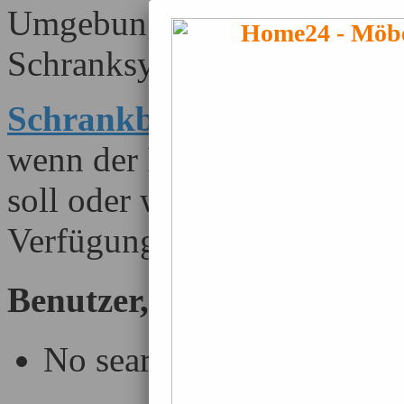
Umgebung an. Oft sind sie e
Schranksysteme.
Schrankbetten
sind immer 
wenn der Raum für verschi
soll oder wenn kein Platz f
Verfügung steht.
Benutzer, die diese Seite 
No search results for this 