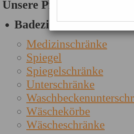
Unsere Produkte
Badezimmer
Medizinschränke
Spiegel
Spiegelschränke
Unterschränke
Waschbeckenuntersch
Wäschekörbe
Wäscheschränke