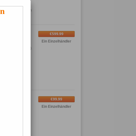
.de, Ihrem Partner
eres Kunden suchten
it Hochglanz
€599.99
Ein Einzelhändler
nthrazit Hochglanz)
 100 cm Tiefe 18
Miteldichte
as, Versandart:
und viele weitere
rem Partner für
otiv
€99.99
e Magazin-Möbel,
Ein Einzelhändler
rbe: Weiß
rt Front:
st kostenlos.
finden Sie bei
nd