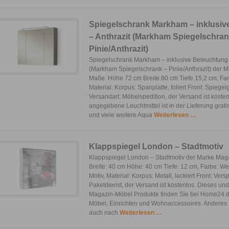
Spiegelschrank Markham – inklusiv
– Anthrazit (Markham Spiegelschran
Pinie/Anthrazit)
Spiegelschrank Markham – inklusive Beleuchtung 
(Markham Spiegelschrank – Pinie/Anthrazit) der M
Maße: Höhe 72 cm Breite 80 cm Tiefe 15,2 cm, Farb
Material: Korpus: Spanplatte, foliert Front: Spiege
Versandart: Möbelspedition, der Versand ist koste
angegebene Leuchtmittel ist in der Lieferung grati
und viele weitere Aqua
Weiterlesen …
Klappspiegel London – Stadtmotiv
Klappspiegel London – Stadtmotiv der Marke Mag
Breite: 40 cm Höhe: 40 cm Tiefe: 12 cm, Farbe: W
Motiv, Material: Korpus: Metall, lackiert Front: Vers
Paketdienst, der Versand ist kostenlos. Dieses und
Magazin-Möbel Produkte finden Sie bei Home24.de
Möbel, Einrichten und Wohnaccessoires. Anderes
auch nach
Weiterlesen …