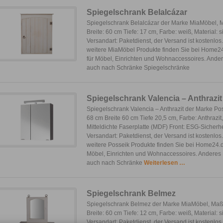
Spiegelschrank Belalcázar
Spiegelschrank Belalcázar der Marke MiaMöbel, 
Breite: 60 cm Tiefe: 17 cm, Farbe: weiß, Material: 
Versandart: Paketdienst, der Versand ist kostenlos
weitere MiaMöbel Produkte finden Sie bei Home24
für Möbel, Einrichten und Wohnaccessoires. And
auch nach Schränke Spiegelschränke
Spiegelschrank Valencia – Anthrazit
Spiegelschrank Valencia – Anthrazit der Marke P
68 cm Breite 60 cm Tiefe 20,5 cm, Farbe: Anthrazit,
Mitteldichte Faserplatte (MDF) Front: ESG-Sicherhe
Versandart: Paketdienst, der Versand ist kostenlos
weitere Posseik Produkte finden Sie bei Home24.de
Möbel, Einrichten und Wohnaccessoires. Anderes
auch nach Schränke
Weiterlesen …
Spiegelschrank Belmez
Spiegelschrank Belmez der Marke MiaMöbel, Maß
Breite: 60 cm Tiefe: 12 cm, Farbe: weiß, Material: 
Versandart: Paketdienst, der Versand ist kostenlos