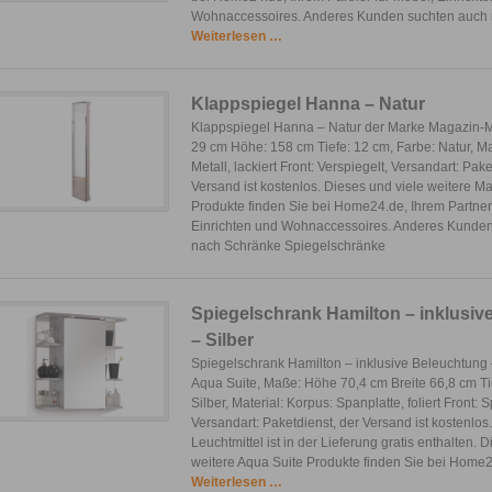
Wohnaccessoires. Anderes Kunden suchten auch
Weiterlesen …
Klappspiegel Hanna – Natur
Klappspiegel Hanna – Natur der Marke Magazin-M
29 cm Höhe: 158 cm Tiefe: 12 cm, Farbe: Natur, Ma
Metall, lackiert Front: Verspiegelt, Versandart: Pake
Versand ist kostenlos. Dieses und viele weitere 
Produkte finden Sie bei Home24.de, Ihrem Partner
Einrichten und Wohnaccessoires. Anderes Kunde
nach Schränke Spiegelschränke
Spiegelschrank Hamilton – inklusiv
– Silber
Spiegelschrank Hamilton – inklusive Beleuchtung 
Aqua Suite, Maße: Höhe 70,4 cm Breite 66,8 cm Ti
Silber, Material: Korpus: Spanplatte, foliert Front: 
Versandart: Paketdienst, der Versand ist kostenl
Leuchtmittel ist in der Lieferung gratis enthalten. 
weitere Aqua Suite Produkte finden Sie bei Home2
Weiterlesen …