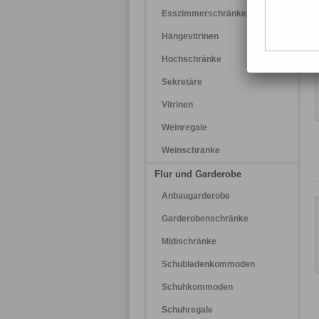
Esszimmerschränke
Hängevitrinen
Hochschränke
Sekretäre
Vitrinen
Weinregale
Weinschränke
Flur und Garderobe
Anbaugarderobe
Garderobenschränke
Midischränke
Schubladenkommoden
Schuhkommoden
Schuhregale