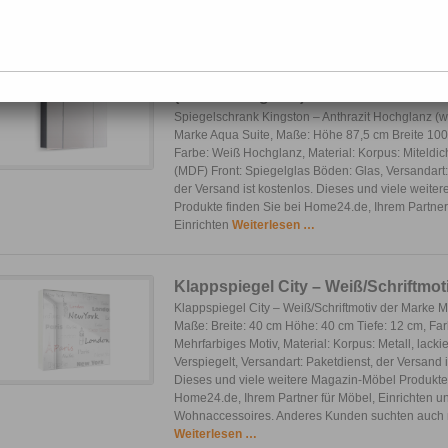
Wohnaccessoires. Anderes Kunden suchten
Weit
Spiegelschrank Kingston – Anthraz
(weiß Hochglanz)
Spiegelschrank Kingston – Anthrazit Hochglanz (
Marke Aqua Suite, Maße: Höhe 87,5 cm Breite 100
Farbe: Weiß Hochglanz, Material: Korpus: Miteldic
(MDF) Front: Spiegelglas Böden: Glas, Versandart
der Versand ist kostenlos. Dieses und viele weiter
Produkte finden Sie bei Home24.de, Ihrem Partner
Einrichten
Weiterlesen …
Klappspiegel City – Weiß/Schriftmot
Klappspiegel City – Weiß/Schriftmotiv der Marke 
Maße: Breite: 40 cm Höhe: 40 cm Tiefe: 12 cm, Fa
Mehrfarbiges Motiv, Material: Korpus: Metall, lackie
Verspiegelt, Versandart: Paketdienst, der Versand i
Dieses und viele weitere Magazin-Möbel Produkte 
Home24.de, Ihrem Partner für Möbel, Einrichten u
Wohnaccessoires. Anderes Kunden suchten auch
Weiterlesen …