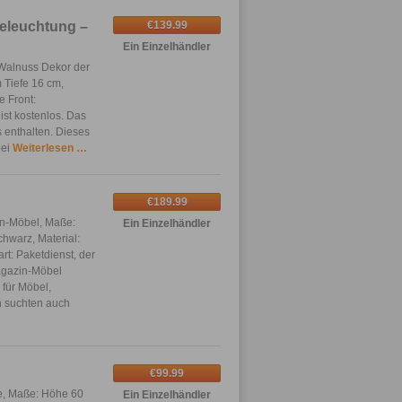
Beleuchtung –
€139.99
Ein Einzelhändler
 Walnuss Dekor der
 Tiefe 16 cm,
e Front:
ist kostenlos. Das
s enthalten. Dieses
bei
Weiterlesen …
€189.99
n-Möbel, Maße:
Ein Einzelhändler
chwarz, Material:
art: Paketdienst, der
Magazin-Möbel
 für Möbel,
n suchten auch
€99.99
e, Maße: Höhe 60
Ein Einzelhändler