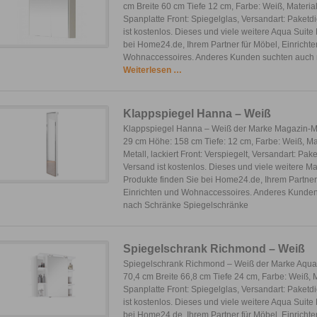
cm Breite 60 cm Tiefe 12 cm, Farbe: Weiß, Material
Spanplatte Front: Spiegelglas, Versandart: Paketd
ist kostenlos. Dieses und viele weitere Aqua Suite
bei Home24.de, Ihrem Partner für Möbel, Einricht
Wohnaccessoires. Anderes Kunden suchten auch
Weiterlesen …
Klappspiegel Hanna – Weiß
Klappspiegel Hanna – Weiß der Marke Magazin-Mö
29 cm Höhe: 158 cm Tiefe: 12 cm, Farbe: Weiß, Mat
Metall, lackiert Front: Verspiegelt, Versandart: Pake
Versand ist kostenlos. Dieses und viele weitere 
Produkte finden Sie bei Home24.de, Ihrem Partner
Einrichten und Wohnaccessoires. Anderes Kunde
nach Schränke Spiegelschränke
Spiegelschrank Richmond – Weiß
Spiegelschrank Richmond – Weiß der Marke Aqua
70,4 cm Breite 66,8 cm Tiefe 24 cm, Farbe: Weiß, M
Spanplatte Front: Spiegelglas, Versandart: Paketd
ist kostenlos. Dieses und viele weitere Aqua Suite
bei Home24.de, Ihrem Partner für Möbel, Einricht