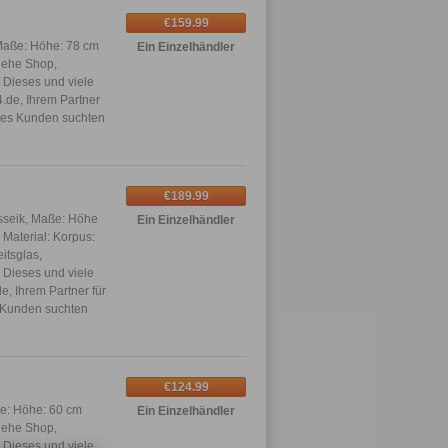
€159.99
Maße: Höhe: 78 cm
Ein Einzelhändler
siehe Shop,
. Dieses und viele
.de, Ihrem Partner
eres Kunden suchten
€189.99
osseik, Maße: Höhe
Ein Einzelhändler
 Material: Korpus:
itsglas,
. Dieses und viele
, Ihrem Partner für
 Kunden suchten
€124.99
e: Höhe: 60 cm
Ein Einzelhändler
siehe Shop,
. Dieses und viele