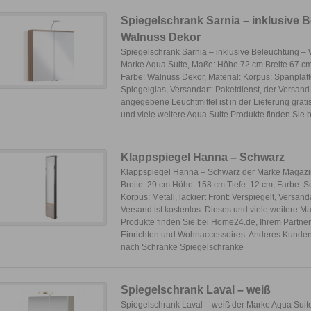
Spiegelschrank Sarnia – inklusive 
Walnuss Dekor
Spiegelschrank Sarnia – inklusive Beleuchtung –
Marke Aqua Suite, Maße: Höhe 72 cm Breite 67 cm
Farbe: Walnuss Dekor, Material: Korpus: Spanplatt
Spiegelglas, Versandart: Paketdienst, der Versand 
angegebene Leuchtmittel ist in der Lieferung grati
und viele weitere Aqua Suite Produkte finden Sie 
Klappspiegel Hanna – Schwarz
Klappspiegel Hanna – Schwarz der Marke Magazi
Breite: 29 cm Höhe: 158 cm Tiefe: 12 cm, Farbe: S
Korpus: Metall, lackiert Front: Verspiegelt, Versand
Versand ist kostenlos. Dieses und viele weitere 
Produkte finden Sie bei Home24.de, Ihrem Partner
Einrichten und Wohnaccessoires. Anderes Kunde
nach Schränke Spiegelschränke
Spiegelschrank Laval – weiß
Spiegelschrank Laval – weiß der Marke Aqua Suit