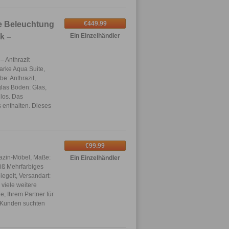
e Beleuchtung
€449.99
k –
Ein Einzelhändler
– Anthrazit
arke Aqua Suite,
e: Anthrazit,
lglas Böden: Glas,
nlos. Das
s enthalten. Dieses
€99.99
azin-Möbel, Maße:
Ein Einzelhändler
eiß Mehrfarbiges
piegelt, Versandart:
 viele weitere
, Ihrem Partner für
 Kunden suchten