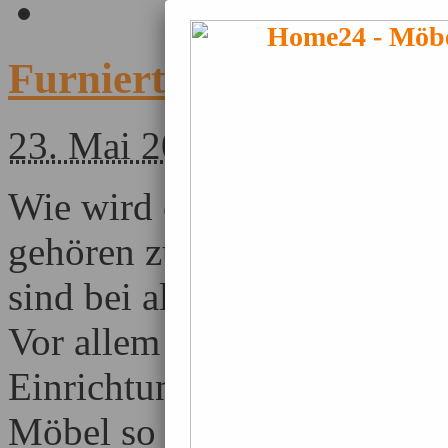
Furnierten Schrank rei
23. Mai 2011
Wie wird ein furnierter Sch
gehören zum Erscheinungsb
sind bei alt und jung gleic
Vor allem die hervorragend
Einrichtungsgegenständen 
Möbel so beliebt. Doch ni