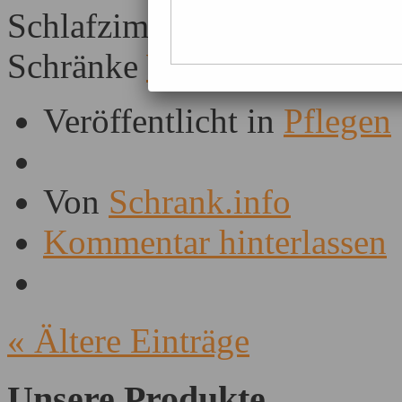
Schlafzimmer sind furnierte
Schränke
Weiterlesen …
Veröffentlicht in
Pflegen
Von
Schrank.info
Kommentar hinterlassen
«
Ältere Einträge
Unsere Produkte