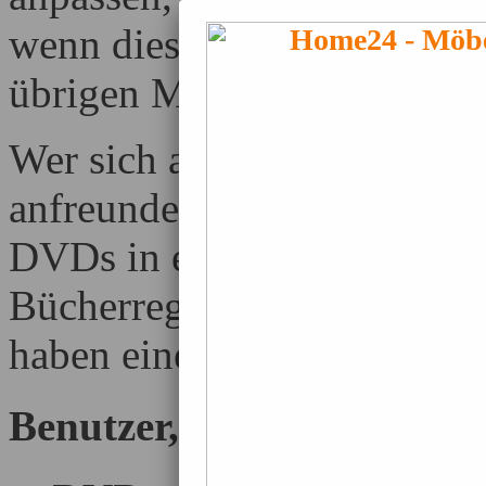
wenn dieser Schrank ganz a
übrigen Möbeln deutlich ab
Wer sich absolut nicht mit
anfreunden kann, hat natürl
DVDs in einem Bücherregal 
Bücherregal sieht ordentli
haben einen guten Platz.
Benutzer, die diese Seite 