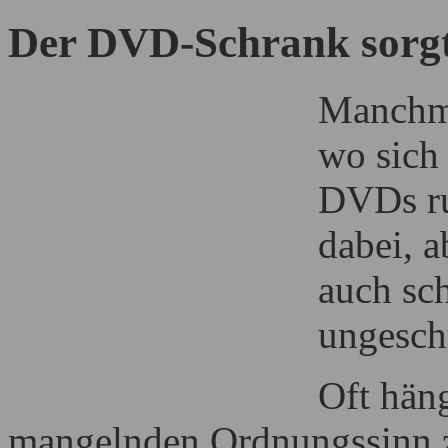
Der DVD-Schrank sorg
Manchma
wo sich 
DVDs ru
dabei, a
auch sc
ungesch
Oft häng
mangelnden Ordnungssinn z