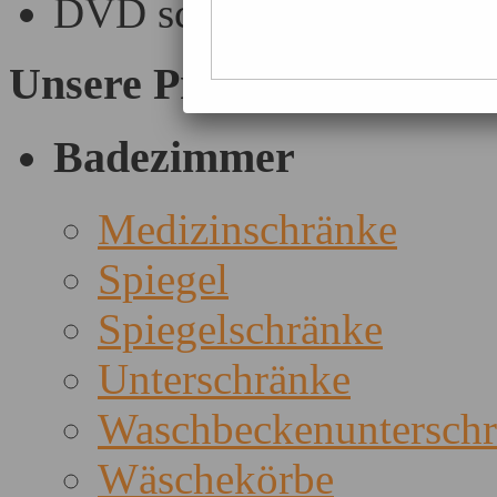
DVD schrank
Unsere Produkte
Badezimmer
Medizinschränke
Spiegel
Spiegelschränke
Unterschränke
Waschbeckenuntersch
Wäschekörbe