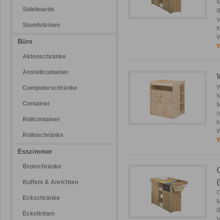
M
Sideboards
B
V
Standvitrinen
f
W
Büro
W
Aktenschränke
Anstellcontainer
W
Computerschränke
M
Container
M
i
Rollcontainer
b
W
Rolloschränke
W
Esszimmer
Brotschränke
Buffets & Anrichten
O
Eckschränke
M
B
Eckvitrinen
V