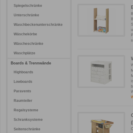
Spiegelschränke
B
Unterschränke
B
S
Waschbeckenunterschränke
u
Wäschekörbe
P
s
Wäscheschränke
Waschplätze
Boards & Trennwände
W
M
Highboards
M
i
Lowboards
b
Paravents
W
W
Raumteiler
Regalsysteme
Schranksysteme
O
Seitenschränke