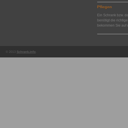
Pflegen
Ein Schrank bzw. d
benötigt die richtig
bekommen Sie auf d
© 2013
Schrank.info
.