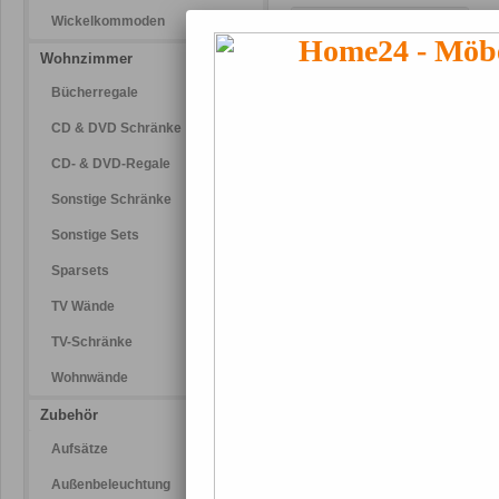
Wickelkommoden
Wohnzimmer
W
T
Bücherregale
c
CD & DVD Schränke
B
k
CD- & DVD-Regale
b
W
Sonstige Schränke
Sonstige Sets
Sparsets
TV Wände
G
M
TV-Schränke
B
k
Wohnwände
H
W
Zubehör
S
Aufsätze
Außenbeleuchtung