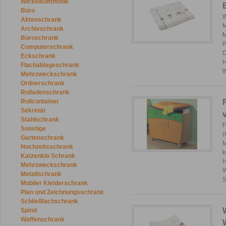
Wickelkommode
Büro
W
Aktenschrank
M
Archivschrank
M
Büroschrank
P
Computerschrank
D
Eckschrank
H
Flachablageschrank
W
Mehrzweckschrank
Ordnerschrank
Rolladenschrank
Rollcontainer
Sekretär
Stahlschrank
F
Sonstige
(
Gartenschrank
M
Hochzeitsschrank
k
Katzenklo Schrank
H
Mehrzweckschrank
W
Metallschrank
S
Mobiler Kleiderschrank
Plan und Zeichnungsschrank
Schließfachschrank
Spind
Waffenschrank