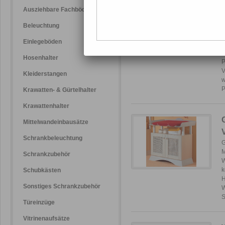
Ausziehbare Fachböden
Beleuchtung
W
Einlegeböden
m
c
Hosenhalter
P
V
Kleiderstangen
w
P
Krawatten- & Gürtelhalter
Krawattenhalter
Mittelwandeinbausätze
Schrankbeleuchtung
G
M
Schrankzubehör
W
k
Schubkästen
H
Sonstiges Schrankzubehör
W
S
Türeinzüge
Vitrinenaufsätze