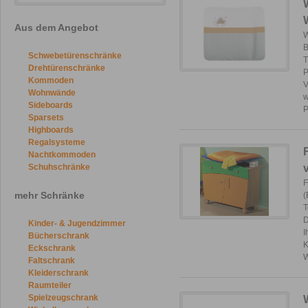
Aus dem Angebot
W
B
Schwebetürenschränke
T
Drehtürenschränke
P
Kommoden
V
Wohnwände
w
Sideboards
P
Sparsets
Highboards
Regalsysteme
Nachtkommoden
Schuhschränke
F
mehr Schränke
(
T
D
Kinder- & Jugendzimmer
I
Bücherschrank
K
Eckschrank
W
Faltschrank
Kleiderschrank
Raumteiler
Spielzeugschrank