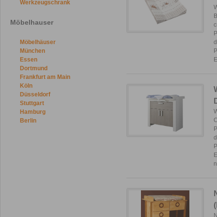
Werkzeugschrank
W
B
Möbelhauser
c
P
Möbelhäuser
d
München
P
Essen
E
Dortmund
Frankfurt am Main
Köln
Düsseldorf
Stuttgart
W
Hamburg
C
Berlin
P
d
P
E
N