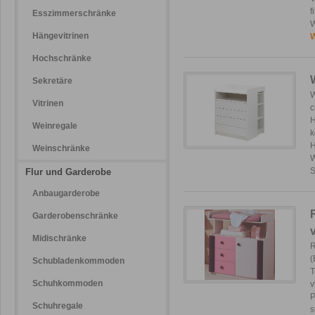
f
Esszimmerschränke
W
Hängevitrinen
W
Hochschränke
Sekretäre
W
Vitrinen
c
H
Weinregale
k
H
Weinschränke
W
S
Flur und Garderobe
Anbaugarderobe
Garderobenschränke
Midischränke
R
(
Schubladenkommoden
T
Schuhkommoden
v
P
Schuhregale
s