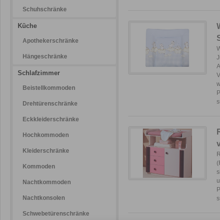
Schuhschränke
Küche
Apothekerschränke
W
Hängeschränke
J
A
Schlafzimmer
V
w
Beistellkommoden
P
s
Drehtürenschränke
Eckkleiderschränke
Hochkommoden
Kleiderschränke
R
(
Kommoden
s
u
Nachtkommoden
P
Nachtkonsolen
s
Schwebetürenschränke