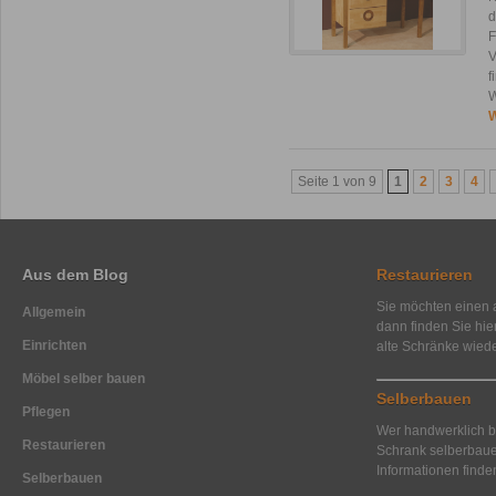
d
F
V
f
W
W
Seite 1 von 9
1
2
3
4
Aus dem Blog
Restaurieren
Sie möchten einen a
Allgemein
dann finden Sie hi
Einrichten
alte Schränke wied
Möbel selber bauen
Selberbauen
Pflegen
Wer handwerklich be
Restaurieren
Schrank selberbaue
Informationen finde
Selberbauen