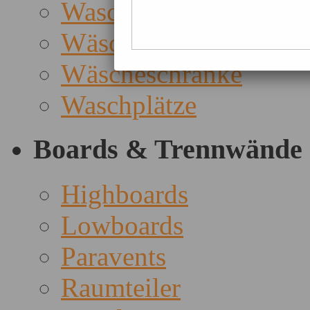
Waschbeckenuntersch
Wäschekörbe
Wäscheschränke
Waschplätze
Boards & Trennwände
Highboards
Lowboards
Paravents
Raumteiler