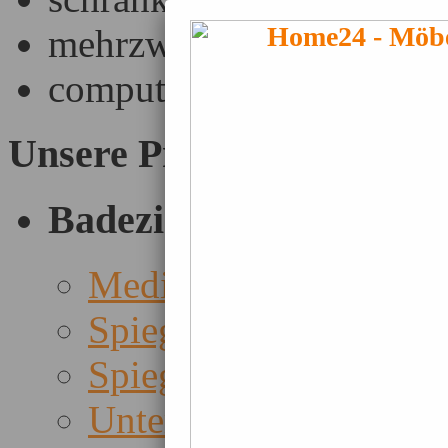
mehrzweckschrank pc
computer schrankwand
Unsere Produkte
Badezimmer
Medizinschränke
Spiegel
Spiegelschränke
Unterschränke