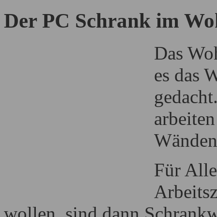
Der PC Schrank im W
Das Woh
es das 
gedacht
arbeiten
Wänden
Für All
Arbeits
wollen, sind dann Schrankwa