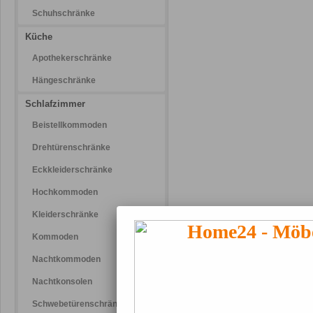
Schuhschränke
Küche
Apothekerschränke
Hängeschränke
Schlafzimmer
Beistellkommoden
Drehtürenschränke
Eckkleiderschränke
Hochkommoden
Kleiderschränke
Kommoden
Nachtkommoden
Nachtkonsolen
Schwebetürenschränke