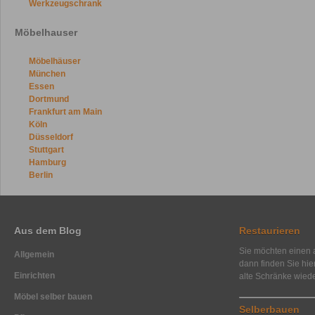
Werkzeugschrank
Möbelhauser
Möbelhäuser
München
Essen
Dortmund
Frankfurt am Main
Köln
Düsseldorf
Stuttgart
Hamburg
Berlin
Aus dem Blog
Restaurieren
Sie möchten einen a
Allgemein
dann finden Sie hi
Einrichten
alte Schränke wied
Möbel selber bauen
Selberbauen