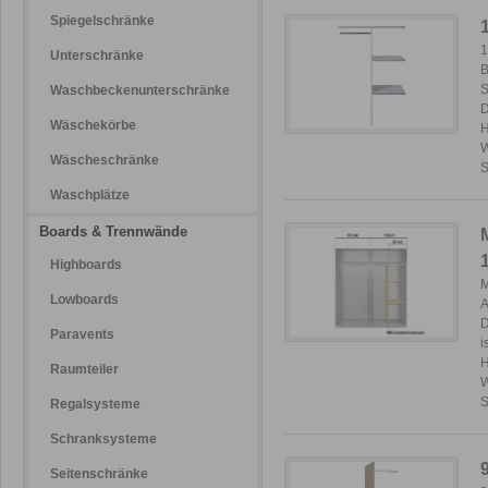
Spiegelschränke
1
Unterschränke
B
S
Waschbeckenunterschränke
D
Wäschekörbe
H
W
Wäscheschränke
S
Waschplätze
Boards & Trennwände
Highboards
M
Lowboards
A
D
Paravents
i
H
Raumteiler
W
S
Regalsysteme
Schranksysteme
Seitenschränke