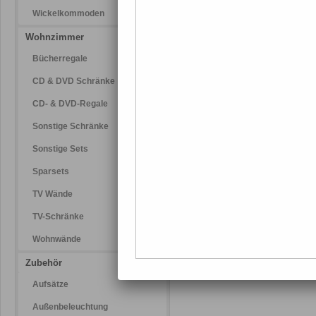
Wickelkommoden
Wohnzimmer
Bücherregale
CD & DVD Schränke
CD- & DVD-Regale
Sonstige Schränke
Sonstige Sets
Sparsets
TV Wände
TV-Schränke
Wohnwände
Zubehör
Aufsätze
Außenbeleuchtung