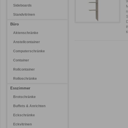
9
Sideboards
M
n
Standvitrinen
S
D
Büro
I
Aktenschränke
Anstellcontainer
Computerschränke
Container
Rollcontainer
Rolloschränke
Esszimmer
Brotschränke
Buffets & Anrichten
Eckschränke
Eckvitrinen