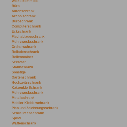
Wickelkommode
Büro
Aktenschrank
Archivschrank
Büroschrank
Computerschrank
Eckschrank
Flachablageschrank
Mehrzweckschrank
Ordnerschrank
Rolladenschrank
Rollcontainer
Sekretär
Stahlschrank
Sonstige
Gartenschrank
Hochzeitsschrank
Katzenklo Schrank
Mehrzweckschrank
Metallschrank
Mobiler Kleiderschrank
Plan und Zeichnungsschrank
Schließfachschrank
Spind
Waffenschrank