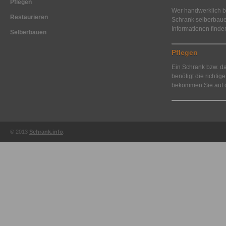
Pflegen
Wer handwerklich be
Restaurieren
Schrank selberbaue
Informationen finde
Selberbauen
Pflegen
Ein Schrank bzw. d
benötigt die richtig
bekommen Sie auf d
© 2013
Schrank.info
.