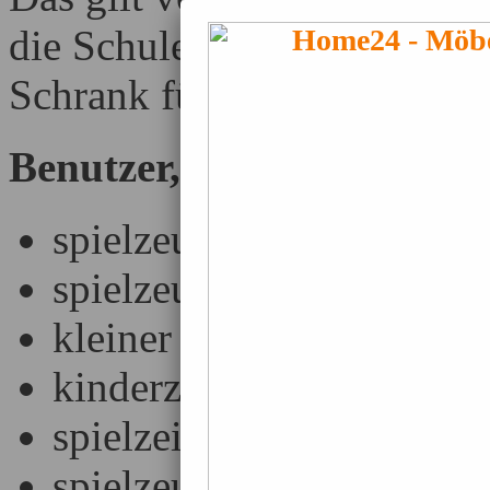
die Schule, kann der
Spiel
Schrank für die Schulsache
Benutzer, die diese Seite 
spielzeugschrank
spielzeugschränke
kleiner spielzeugschrank
kinderzimmerschrank pup
spielzeigschrank
spielzeugschraenke