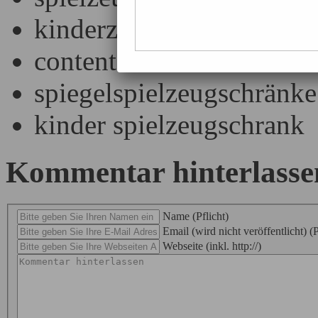
kinderzimmer spielzeugs
content
spiegelspielzeugschränke
kinder spielzeugschrank
Kommentar hinterlasse
Name (Pflicht)
Email (wird nicht veröffentlicht) (P
Webseite (inkl. http://)